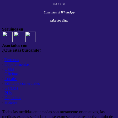
9 A 12.30
Consultas al
WhatsApp
todos los días!
Seguinos en
Asociados con
¿Qué estás buscando?
·
Terrenos
·
Departamentos
·
Casas
·
Oficinas
·
Locales
·
Edificios comerciales
·
Garages
·
PHs
·
Depositos
·
Hoteles
Todas las medidas enunciadas son meramente orientativas, las
medidas exactas serán las que se expresen en el respectivo título de