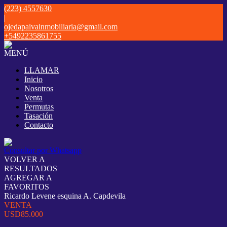
(223) 4557630
|
ojedapaivainmobiliaria@gmail.com
+5492235861755
MENÚ
LLAMAR
Inicio
Nosotros
Venta
Permutas
Tasación
Contacto
Consultar por Whatsapp
VOLVER A
RESULTADOS
AGREGAR A
FAVORITOS
Ricardo Levene esquina A. Capdevila
VENTA
USD85.000