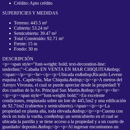
Crédito: Apto crédito
SUPERFICIES Y MEDIDAS
Terreno: 445.5 m²
Cubierta: 53.24 m²
Semicubierta: 39.47 m²
Total Construido: 92.71 m²
Frente: 15 m
Fondo: 30 m
DESCRIPCIÓN
<p><span style="font-weight: bold; text-decoration-line:
underline;">Cabaña EN VENTA EN MAR CHIQUITA&nbsp;
</span></p><p><br></p><p>Ubicada en&nbsp;Ricardo Levene
esquina A. Capdevila, Mar Chiquita.&nbsp;</p><p>A metros del
Arroyo Vivorata, el cual se puede apreciar desde la propiedad! Y
dos cuadras de la Av. Principal San Martin.&nbsp;</p><p><br>
</p><p><span style="font-weight: bold;">En excelente
condiciones, emplazada sobre un lote de 445,5m2 y una edificación
de 92.71m2 (cubiertos y semicubierto).</span></p><p>La
propiedad en planta alta, toda elevada.&nbsp;</p><p>Cuenta con
deck en toda la vuelta, con&nbsp; un semicubierto en el cual se
ubicada la parrilla y se tiene acceso a la propiedad y a un cuarto de
guardado/ deposito.&nbsp;</p><p>Al ingresar encontramos un