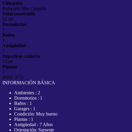
Ubicación
Balneario Mar Chiquita
Total construido
92 m²
Dormitorios
1
Baños
1
Antigüedad
7
Superficie cubierta
53 m²
Plantas
1
(REF. 373)
INFORMACIÓN BÁSICA
Ambientes : 2
Dormitorios : 1
Baños : 1
Garages : 1
Condición: Muy bueno
Plantas : 1
Antigüedad : 7 Años
Orientación: Suroeste