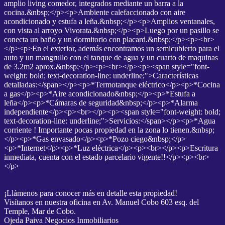
amplio living comedor, integrados mediante un barra a la
cocina.&nbsp;</p><p>Ambiente calefaccionado con aire
acondicionado y estufa a leña.&nbsp;</p><p>Amplios ventanales,
con vista al arroyo Vivorata.&nbsp;</p><p>Luego por un pasillo se
conecta un baño y un dormitorio con placard.&nbsp;</p><p><br>
</p><p>En el exterior, además encontramos un semicubierto para el
auto y un mangrullo con el tanque de agua y un cuarto de maquinas
de 3.2m2 aprox.&nbsp;</p><p><br></p><p><span style="font-
weight: bold; text-decoration-line: underline;">Características
detalladas:</span></p><p>*Termotanque eléctrico</p><p>*Cocina
a gas</p><p>*Aire acondicionado&nbsp;</p><p>*Estufa a
leña</p><p>*Cámaras de seguridad&nbsp;</p><p>*Alarma
independiente</p><p><br></p><p><span style="font-weight: bold;
text-decoration-line: underline;">Servicios:</span></p><p>*Agua
corriente ! Importante pocas propiedad en la zona lo tienen.&nbsp;
</p><p>*Gas envasado</p><p>*Pozo ciego&nbsp;</p>
<p>*Internet</p><p>*Luz eléctrica</p><p><br></p><p>Escritura
inmediata, cuenta con el estado parcelario vigente!!</p><p><br>
</p>
¡Llámenos para conocer más en detalle esta propiedad!
Visítanos en nuestra oficina en Av. Manuel Cobo 603 esq. del
Temple, Mar de Cobo.
Ojeda Paiva Negocios Inmobiliarios