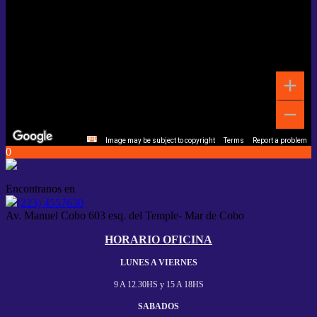
Image may be subject to copyright
Terms
Report a problem
0
Encontranos en
(223) 4557630
Av. Manuel Cobo 603 esq. del Temple- Mar de Cobo
HORARIO OFICINA
LUNES A VIERNES
9 A 12.30HS y
15 A 18HS
SABADOS