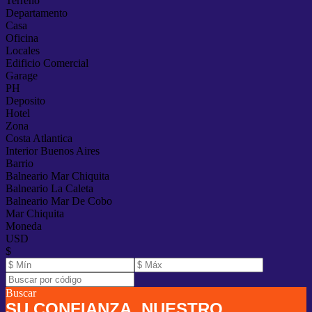
Terreno
Departamento
Casa
Oficina
Locales
Edificio Comercial
Garage
PH
Deposito
Hotel
Zona
Costa Atlantica
Interior Buenos Aires
Barrio
Balneario Mar Chiquita
Balneario La Caleta
Balneario Mar De Cobo
Mar Chiquita
Moneda
USD
$
Buscar
SU CONFIANZA. NUESTRO