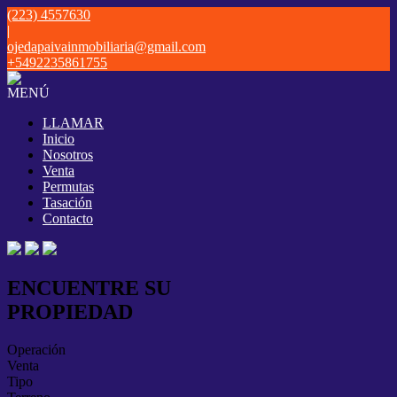
(223) 4557630
|
ojedapaivainmobiliaria@gmail.com
+5492235861755
MENÚ
LLAMAR
Inicio
Nosotros
Venta
Permutas
Tasación
Contacto
ENCUENTRE SU
PROPIEDAD
Operación
Venta
Tipo