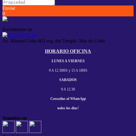
Enviar
0
Encontranos en
(223) 4557630
Av. Manuel Cobo 603 esq. del Temple- Mar de Cobo
HORARIO OFICINA
LUNES A VIERNES
9 A 12.30HS y
15 A 18HS
SABADOS
9 A 12.30
Consultas al
WhatsApp
todos los días!
Seguinos en