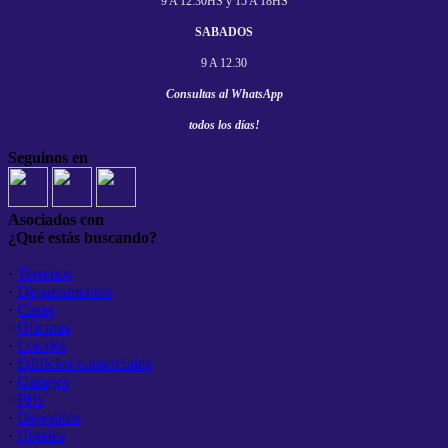
9 A 12.30HS y
15 A 18HS
SABADOS
9 A 12.30
Consultas al
WhatsApp
todos los días!
Seguinos en
Asociados con
¿Qué estás buscando?
·
Terrenos
·
Departamentos
·
Casas
·
Oficinas
·
Locales
·
Edificios comerciales
·
Garages
·
PHs
·
Depositos
·
Hoteles