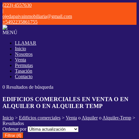
(223) 4557630
|
ojedapaivainmobiliaria@gmail.com
+5492235861755
MENÚ
LLAMAR
Inicio
Nosotros
Venta
Permutas
Tasación
Contacto
0 Resultados de búsqueda
EDIFICIOS COMERCIALES EN VENTA O EN
ALQUILER O EN ALQUILER TEMP
Inicio
>
Edificios comerciales
>
Venta
o
Alquiler
o
Alquiler-Temp
>
Resultados
Ordenar por
Filtrar
(4)