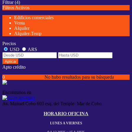
Filtrar
(4)
Filtros Activos
Edificios comerciales
Venta
Alquiler
Alquiler-Temp
Precios
USD
ARS
Aplicar
Apto crédito
0
No hubo resultados para su búsqueda
Encontranos en
(223) 4557630
Av. Manuel Cobo 603 esq. del Temple- Mar de Cobo
HORARIO OFICINA
LUNES A VIERNES