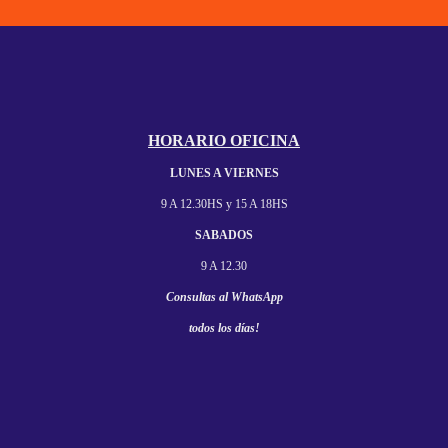
HORARIO OFICINA
LUNES A VIERNES
9 A 12.30HS y
15 A 18HS
SABADOS
9 A 12.30
Consultas al
WhatsApp
todos los días!