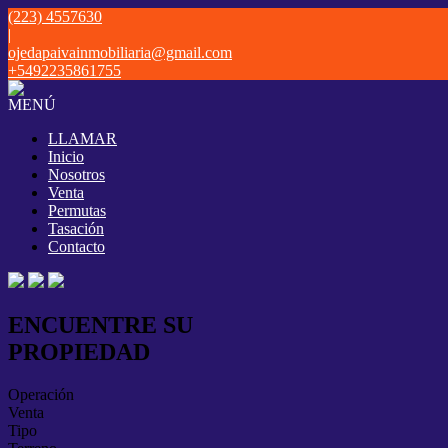
(223) 4557630
|
ojedapaivainmobiliaria@gmail.com
+5492235861755
MENÚ
LLAMAR
Inicio
Nosotros
Venta
Permutas
Tasación
Contacto
ENCUENTRE SU
PROPIEDAD
Operación
Venta
Tipo