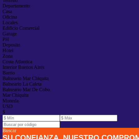
Terreno
Departamento
Casa
Oficina
Locales
Edificio Comercial
Garage
PH
Deposito
Hotel
Zona
Costa Atlantica
Interior Buenos Aires
Barrio
Balneario Mar Chiquita
Balneario La Caleta
Balneario Mar De Cobo
Mar Chiquita
Moneda
USD
$
Buscar
SU CONFIANZA. NUESTRO COMPROM