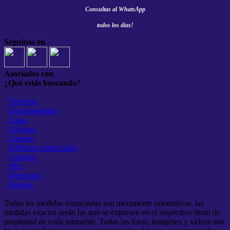
Consultas al
WhatsApp
todos los días!
Seguinos en
Asociados con
¿Qué estás buscando?
·
Terrenos
·
Departamentos
·
Casas
·
Oficinas
·
Locales
·
Edificios comerciales
·
Garages
·
PHs
·
Depositos
·
Hoteles
Todas las medidas enunciadas son meramente orientativas, las
medidas exactas serán las que se expresen en el respectivo título de
propiedad de cada inmueble. Todas las fotos, imagenes y videos son