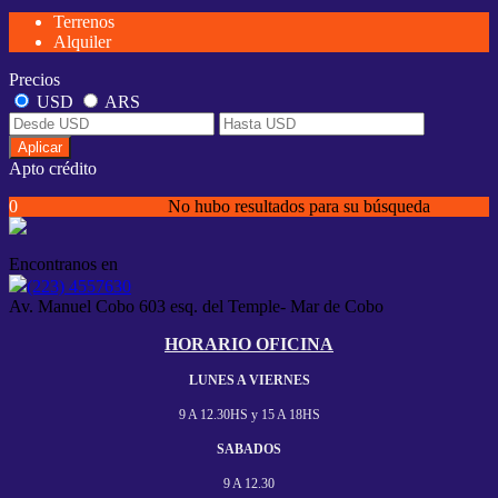
Terrenos
Alquiler
Precios
USD
ARS
Aplicar
Apto crédito
0
No hubo resultados para su búsqueda
Encontranos en
(223) 4557630
Av. Manuel Cobo 603 esq. del Temple- Mar de Cobo
HORARIO OFICINA
LUNES A VIERNES
9 A 12.30HS y
15 A 18HS
SABADOS
9 A 12.30