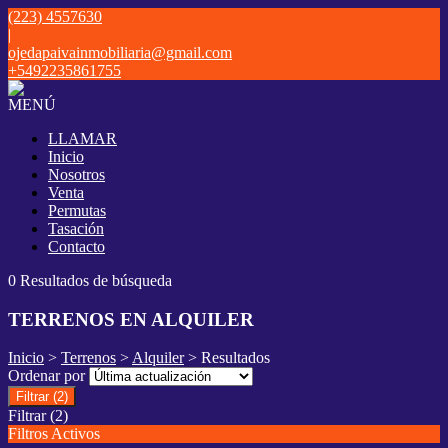
(223) 4557630
|
ojedapaivainmobiliaria@gmail.com
+5492235861755
MENÚ
LLAMAR
Inicio
Nosotros
Venta
Permutas
Tasación
Contacto
0 Resultados de búsqueda
TERRENOS EN ALQUILER
Inicio
>
Terrenos
>
Alquiler
> Resultados
Ordenar por
Filtrar
(2)
Filtrar
(2)
Filtros Activos