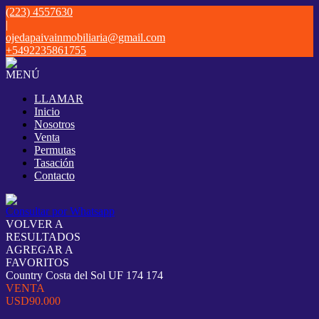
(223) 4557630
|
ojedapaivainmobiliaria@gmail.com
+5492235861755
MENÚ
LLAMAR
Inicio
Nosotros
Venta
Permutas
Tasación
Contacto
Consultar por Whatsapp
VOLVER A
RESULTADOS
AGREGAR A
FAVORITOS
Country Costa del Sol UF 174 174
VENTA
USD90.000