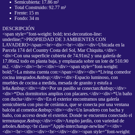
Semicubierta: 17.86 m²
Total Construido: 92.77 m²
Frente: 15 m
Fondo: 34 m
DESCRIPCIÓN
<span style="font-weight: bold; text-decoration-line:
underline;">PROPIEDAD DE 3 AMBIENTES CON
LAVADERO</span><br><div><br></div><div>Ubicada en la
Parcela 174 del Country Costa del Sol, Mar Chiquita.</div>
<div>Con una superficie cubierta de 74.91m2 y una galería de
17.86m2 todo en planta baja, y emplazada sobre un lote de 510.90
m2. </div><div><br></div><div><span style="font-weight:
bold;">La misma cuenta con:</span></div><div>*Living comedor
cocina integrados.&nbsp;</div><div>Espacio luminoso, con
muebles de cocina a medida, mesada de granito y estufa a
leña.&nbsp;</div><div>Por un pasillo se conectan:&nbsp;</div>
<div>*Dos dormitorios amplios con placares.</div><div>*Un baño
con ducha</div><div>En el exterior encontramos una galería
semicubierta con piso de cerámica, que se conecta por una ventana
balcón al comedor.&nbsp;</div><div>Un lavadero con bacha y
baño, con acceso desde el exterior. Donde se encuentra conectado el
termotanque.&nbsp;</div><div>Amplio jardín, con variedad de
arboles.&nbsp;<br class="Apple-interchange-newline"></div>
<div><br></div><div><br></div><div><span style="font-weight: