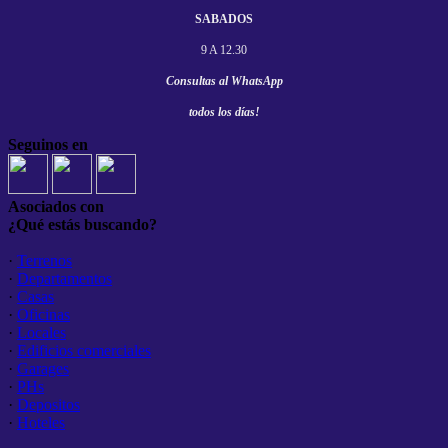
SABADOS
9 A 12.30
Consultas al
WhatsApp
todos los días!
Seguinos en
Asociados con
¿Qué estás buscando?
·
Terrenos
·
Departamentos
·
Casas
·
Oficinas
·
Locales
·
Edificios comerciales
·
Garages
·
PHs
·
Depositos
·
Hoteles