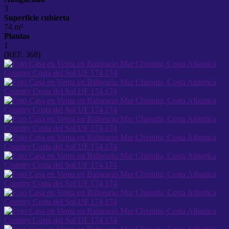
3
Superficie cubierta
74 m²
Plantas
1
(REF. 368)