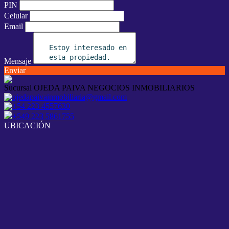
PIN
Celular
Email
Mensaje
Enviar
Sucursal OJEDA PAIVA NEGOCIOS INMOBILIARIOS
ojedapaivainmobiliaria@gmail.com
+54 223 4557630
+549 223 5861755
UBICACIÓN