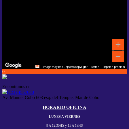
Image may be subject to copyright
Terms
Report a problem
0
Encontranos en
(223) 4557630
Av. Manuel Cobo 603 esq. del Temple- Mar de Cobo
HORARIO OFICINA
LUNES A VIERNES
9 A 12.30HS y
15 A 18HS