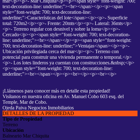
mar</p><p>- Mar Chiquita</p><p><span style="font-weight: 700;
text-decoration-line: underline;"><br></span></p><p><span
style="font-weight: 700; text-decoration-line:
underline;">Características del lote</span></p><p>- Superficie
total: 720m2</p><p>- Frente: 20mts</p><p>- Lateral: 36mts</p>
<p>- Terreno regular con desnivel y sobre la loma</p><p>-
Cercado</p><p><span style="font-weight: 700; text-decoration-
line: underline;"><br></span></p><p><span style="font-weight:
700; text-decoration-line: underline;">Ventajas</span></p><p>-
Ubicación privilegiada cerca del mar</p><p>- Terreno con
potencial para construir una vivienda permanente o temporal.</p>
<p>- Los lotes linderos ya cuentan con construcciones.&nbsp;</p>
<p><span style="font-weight: 700; text-decoration-line:
underline;"><br></span></p><p><br></p><p><br></p>
¡Llámenos para conocer más en detalle esta propiedad!
Visítanos en nuestra oficina en Av. Manuel Cobo 603 esq. del
Temple, Mar de Cobo.
Ojeda Paiva Negocios Inmobiliarios
DETALLES DE LA PROPIEDAD
Tipo de Propiedad
Terreno
Ubicación
Balneario Mar Chiquita