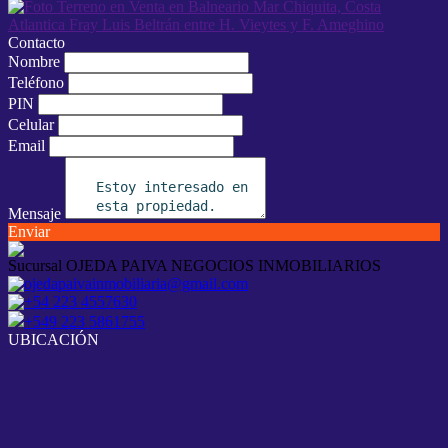
Contacto
Nombre
Teléfono
PIN
Celular
Email
Mensaje
Enviar
Sucursal OJEDA PAIVA NEGOCIOS INMOBILIARIOS
ojedapaivainmobiliaria@gmail.com
+54 223 4557630
+549 223 5861755
UBICACIÓN