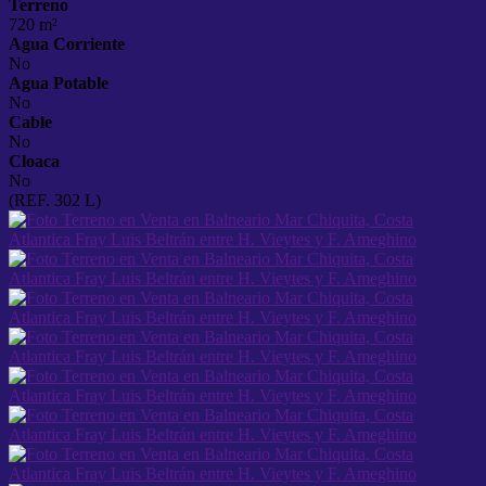
Terreno
720 m²
Agua Corriente
No
Agua Potable
No
Cable
No
Cloaca
No
(REF. 302 L)