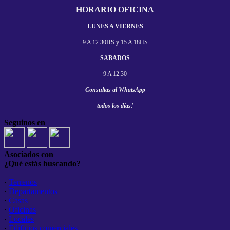
HORARIO OFICINA
LUNES A VIERNES
9 A 12.30HS y
15 A 18HS
SABADOS
9 A 12.30
Consultas al
WhatsApp
todos los días!
Seguinos en
Asociados con
¿Qué estás buscando?
·
Terrenos
·
Departamentos
·
Casas
·
Oficinas
·
Locales
·
Edificios comerciales