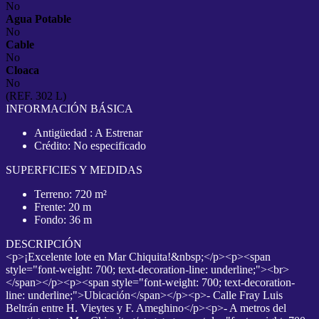
No
Agua Potable
No
Cable
No
Cloaca
No
(REF. 302 L)
INFORMACIÓN BÁSICA
Antigüedad : A Estrenar
Crédito: No especificado
SUPERFICIES Y MEDIDAS
Terreno: 720 m²
Frente: 20 m
Fondo: 36 m
DESCRIPCIÓN
<p>¡Excelente lote en Mar Chiquita!&nbsp;</p><p><span
style="font-weight: 700; text-decoration-line: underline;"><br>
</span></p><p><span style="font-weight: 700; text-decoration-
line: underline;">Ubicación</span></p><p>- Calle Fray Luis
Beltrán entre H. Vieytes y F. Ameghino</p><p>- A metros del