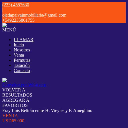
(223) 4557630
|
ojedapaivainmobiliaria@gmail.com
+5492235861755
MENÚ
LLAMAR
Inicio
Nosotros
Venta
Permutas
Tasación
Contacto
Consultar por Whatsapp
VOLVER A
RESULTADOS
AGREGAR A
FAVORITOS
Fray Luis Beltrán entre H. Vieytes y F. Ameghino
VENTA
USD65.000